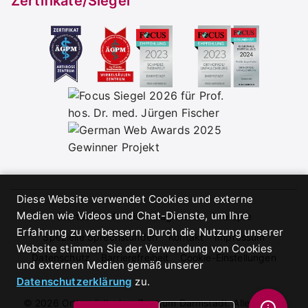
Zertifikate/Siegel
Cookie-Einwilligung
Diese Website verwendet Cookies und externe
Medien wie Videos und Chat-Dienste, um Ihre
Startseite
Praxis
Diagnostik
Therapie
Erfahrung zu verbessern. Durch die Nutzung unserer
Spezielle Sprechstunden
Kontakt
Impressum
Website stimmen Sie der Verwendung von Cookies
Datenschutz
Barrierefreiheit
Cookie-Einstellungen
und externen Medien gemäß unserer
Datenschutzerklärung
zu.
©
2026
Orthopädisches Zentrum Darmstadt. Alle Rechte