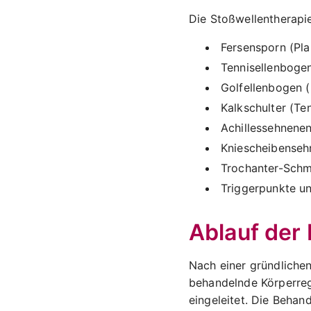
Die Stoßwellentherapi
Fersensporn (Plan
Tennisellenbogen
Golfellenbogen (
Kalkschulter (Te
Achillessehnenen
Kniescheibenseh
Trochanter-Schm
Triggerpunkte u
Ablauf der
Nach einer gründliche
behandelnde Körperreg
eingeleitet. Die Behan