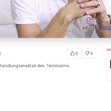
W
m
0
0
handlungsansätze des Tennisarms