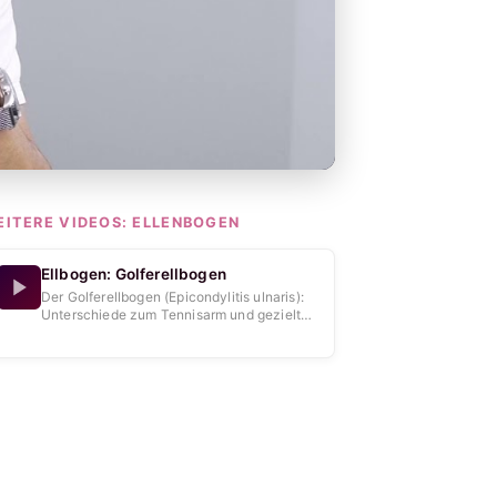
EITERE VIDEOS:
ELLENBOGEN
Ellbogen: Golferellbogen
Der Golferellbogen (Epicondylitis ulnaris):
Unterschiede zum Tennisarm und gezielte
Behandlung.