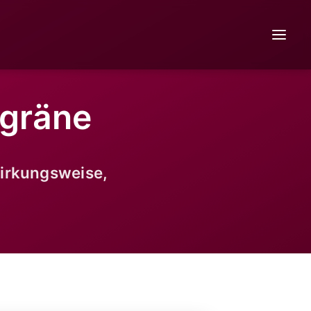
igräne
Wirkungsweise,