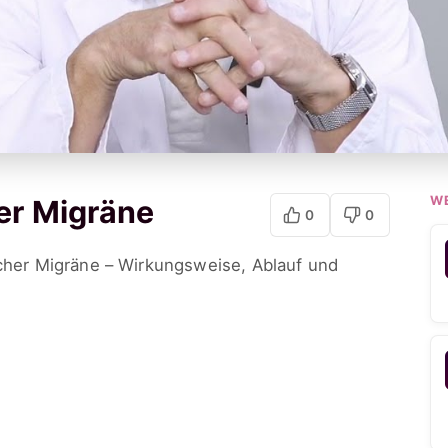
W
er Migräne
0
0
scher Migräne – Wirkungsweise, Ablauf und